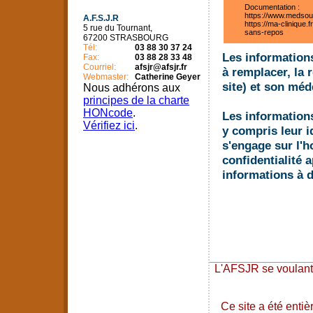
Documentation :
https://www.medsour
A.F.S.J.R
https://ma-clinique
5 rue du Tournant,
sans-repos
67200 STRASBOURG
Tél:
03 88 30 37 24
Les informations
Fax:
03 88 28 33 48
Courriel:
afsjr@afsjr.fr
à remplacer, la r
Webmaster:
Catherine Geyer
site) et son méd
Nous adhérons aux
principes de la charte
HONcode
.
Les informations
Vérifiez ici
.
y compris leur i
s'engage sur l'h
confidentialité 
informations à d
Devant 
someil
des Ja
n'hésit
médeci
L'AFSJR se voulant 
Ce site a été enti