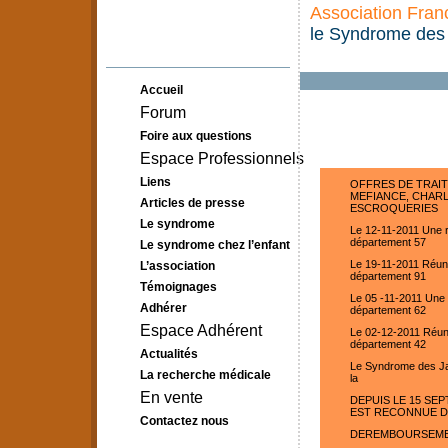
Association Fran
le Syndrome de
Accueil
Forum
Foire aux questions
Espace Professionnels
Liens
OFFRES DE TRAIT
MEFIANCE, CHARL
Articles de presse
ESCROQUERIES
Le syndrome
Le 12-11-2011 Une 
département 57
Le syndrome chez l’enfant
Le 19-11-2011 Réun
L’association
département 91
Témoignages
Le 05 -11-2011 Une
Adhérer
département 62
Espace Adhérent
Le 02-12-2011 Réun
département 42
Actualités
Le Syndrome des J
La recherche médicale
la
En vente
DEPUIS LE 15 SEP
EST RECONNUE D'
Contactez nous
DEREMBOURSEMEN